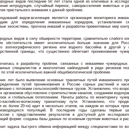
еродных видов последние 50 лет стала одной из ключевых в исслед
нная интродукция, случайный перенос, саморасселение животных и р
лее пристального внимания к данной проблеме.
едований видов-вселенцев является организация мониторинга инваз
одим для определения инвазионных коридоров, установления ск
ые экосистемы, прогноза инвазий и разработки превентивных мер конт
родных видов в силу обширности территории, сравнительно слабого ко
их обстоятельств имеет исключительно больше значение для Росс
о зоогеографического региона или водного бассейна в другой у 
рственной границы, что существенно облегчает проникновение чуже
ючилась в разработку проблем, связанных с инвазиями чужеродных 
анных специалистов и многолетних наблюдений в ряде регионов поз
по этой исключительно важной общебиологической проблеме.
их лет было выявление основных транзитных путей инвазионного пр
ределении путей проникновения в Россию сорных растений и насе
вязано с потоками сельскохозяйственных грузов. Установлено, что возр
ых организмов обусловлено строительством каналов, созданием водохр
озок и глобальным потеплением. Начаты работы по мониторингу чуж
-каспийско-волжскому транзитному пути. Установлено, что продв
 их более 20-ти) идет в несколько этапов, на каждом из которых про
роизводящихся популяций. В последние годы сделаны первые ш
оссии с представлением результатов в доступной для исследоват
аций форме: созданы базы данных по основным группам животных и рас
тоит задача быстрого обмена информацией между специалистами по в